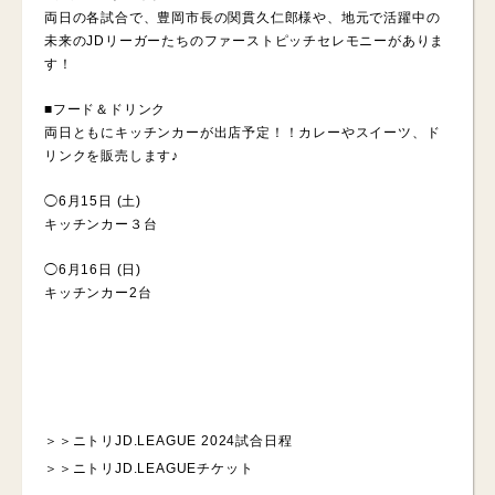
両日の各試合で、豊岡市長の関貫久仁郎様や、地元で活躍中の
未来のJDリーガーたちのファーストピッチセレモニーがありま
す！
■フード＆ドリンク
両日ともにキッチンカーが出店予定！！カレーやスイーツ、ド
リンクを販売します♪
◯6月15日 (土)
キッチンカー３台
◯6月16日 (日)
キッチンカー2台
＞＞
ニトリJD.LEAGUE 2024試合日程
＞＞
ニトリJD.LEAGUEチケット