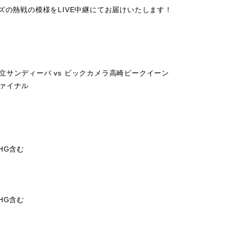
リーズの熱戦の模様をLIVE中継にてお届けいたします！
 日立サンディーバ vs ビックカメラ高崎ビークイーン
ァイナル
HG含む
HG含む