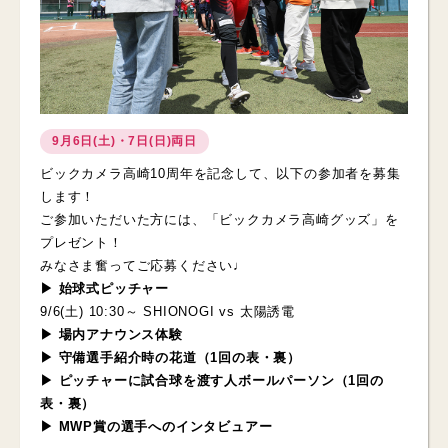
9月6日(土)・7日(日)両日
ビックカメラ高崎10周年を記念して、以下の参加者を募集
します！
ご参加いただいた方には、「ビックカメラ高崎グッズ」を
プレゼント！
みなさま奮ってご応募ください♩
▶ 始球式ピッチャー
9/6(土) 10:30～ SHIONOGI vs 太陽誘電
▶ 場内アナウンス体験
▶ 守備選手紹介時の花道（1回の表・裏）
▶ ピッチャーに試合球を渡す人ボールパーソン（1回の
表・裏）
▶ MWP賞の選手へのインタビュアー