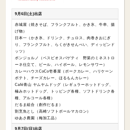
9月6日(土)出店
赤城屋（焼きそば、フランクフルト、かき氷、牛串、揚
げ物）
日本一（かき氷、ドリンク、チュロス、肉巻きおにぎ
り、フランクフルト、らくがきせんべい、ディッピンド
ッツ）
ボンジョルノ（ベスビオスパゲティ 野菜のミネストロ
ーネ仕立て、ビール、ハイボール、レモンサワー）
カレーハウスCoCo壱番屋（ポークカレー、ハリケーン
ポテト、チーズカレー、ほるもんカレー）
Café青山 ヤムヤムドッグ（レギュラーホットドッグ、
極みホットドッグ、トッピング各種、ソフトドリンク各
種、アルコール各種）
だるま組合（創作だるま）
割烹魚とし（高崎ソフトボールマカロン）
ゆあさ農園（梅加工品）
9月7日(日)出店