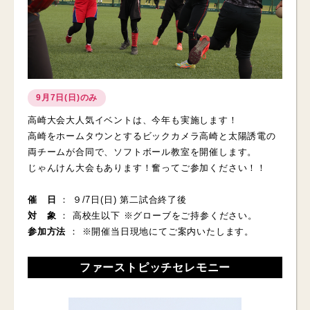
9月7日(日)のみ
高崎大会大人気イベントは、今年も実施します！
高崎をホームタウンとするビックカメラ高崎と太陽誘電の
両チームが合同で、ソフトボール教室を開催します。
じゃんけん大会もあります！奮ってご参加ください！！
催 日
： ９/7日(日) 第二試合終了後
対 象
： 高校生以下 ※グローブをご持参ください。
参加方法
： ※開催当日現地にてご案内いたします。
ファーストピッチセレモニー