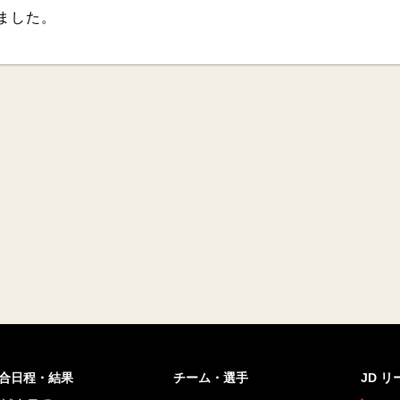
しました。
合日程・結果
チーム・選手
JD 