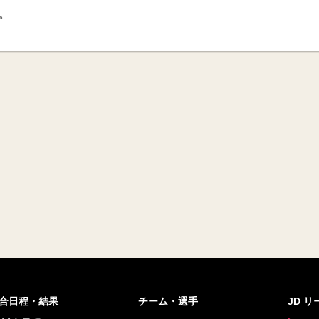
た。
合日程・結果
チーム・選手
JD 