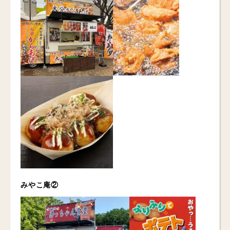
みやこ庵②