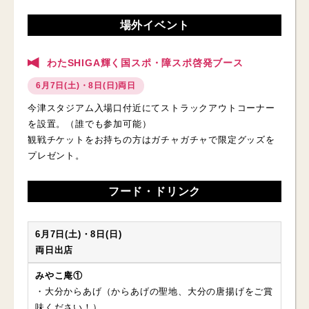
場外イベント
わたSHIGA輝く国スポ・障スポ啓発ブース
6月7日(土)・8日(日)両日
今津スタジアム入場口付近にてストラックアウトコーナー
を設置。（誰でも参加可能）
観戦チケットをお持ちの方はガチャガチャで限定グッズを
プレゼント。
フード・ドリンク
6月7日(土)・8日(日)
両日出店
みやこ庵①
・大分からあげ（からあげの聖地、大分の唐揚げをご賞
味ください！）