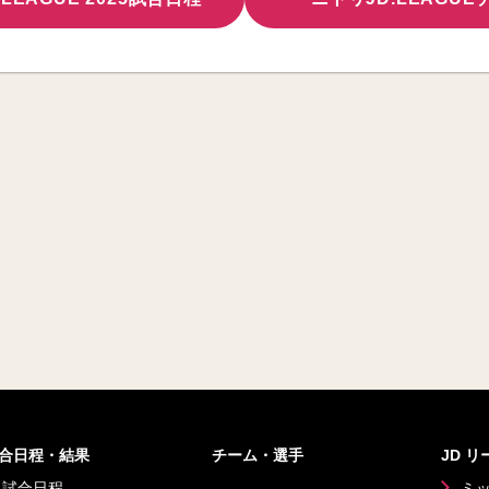
合日程・結果
チーム・選手
JD 
試合日程
ミ