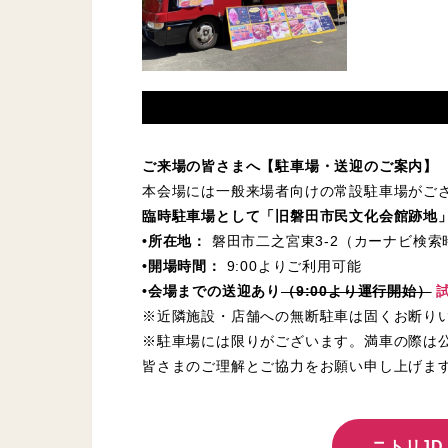
ご来場の皆さまへ【駐車場・送迎のご案内】
本会場には一般来場者向けの常設駐車場がご
臨時駐車場として「旧磐田市民文化会館跡地
•所在地：
磐田市二之宮東3-2（カーナビ検
•開場時間：
9:00よりご利用可能
•会場までの送迎あり
（9:00より運行開始）
※近隣施設・店舗への無断駐車は固くお断り
※駐車場には限りがございます。満車の際は
皆さまのご理解とご協力をお願い申し上げま
ニトリJD.