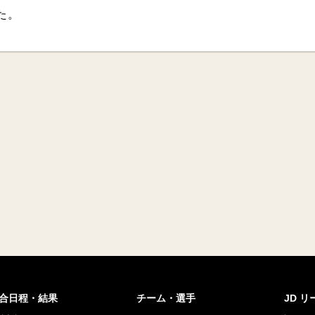
た。
合日程・結果
チーム・選手
JD 