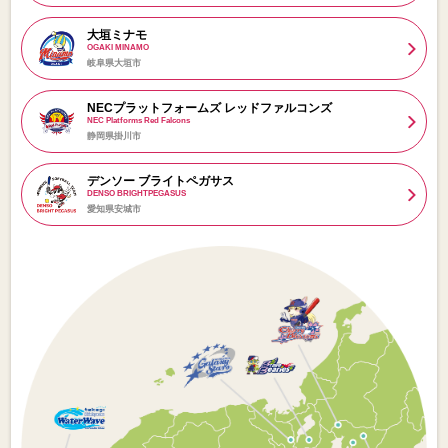
大垣ミナモ
OGAKI MINAMO
岐阜県大垣市
NECプラットフォームズ レッドファルコンズ
NEC Platforms Red Falcons
静岡県掛川市
デンソー ブライトペガサス
DENSO BRIGHTPEGASUS
愛知県安城市