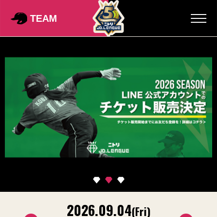
TEAM
2026.09.04
2
on)
(Fri)