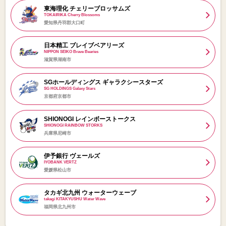
東海理化 チェリーブロッサムズ
TOKAIRIKA Cherry Blossoms
愛知県丹羽郡大口町
日本精工 ブレイブベアリーズ
NIPPON SEIKO Brave Bearies
滋賀県湖南市
SGホールディングス ギャラクシースターズ
SG HOLDINGS Galaxy Stars
京都府京都市
SHIONOGI レインボーストークス
SHIONOGI RAINBOW STORKS
兵庫県尼崎市
伊予銀行 ヴェールズ
IYOBANK VERTZ
愛媛県松山市
タカギ北九州 ウォーターウェーブ
takagi KITAKYUSHU Water Wave
福岡県北九州市