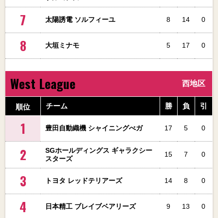
7
太陽誘電 ソルフィーユ
8
14
0
8
大垣ミナモ
5
17
0
West League
西地区
順位
チーム
勝
負
引
1
豊田自動織機 シャイニングべガ
17
5
0
2
SGホールディングス ギャラクシー
15
7
0
スターズ
3
トヨタ レッドテリアーズ
14
8
0
4
日本精工 ブレイブベアリーズ
9
13
0