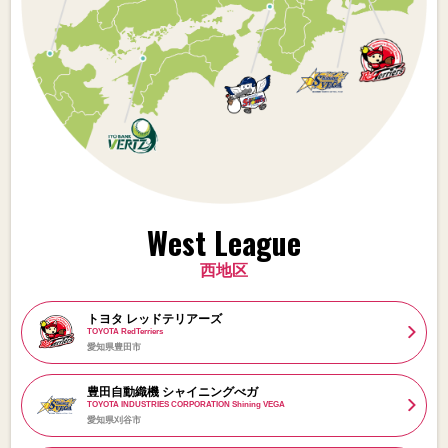
West League
西地区
トヨタ レッドテリアーズ
TOYOTA RedTerriers
愛知県豊田市
豊田自動織機 シャイニングべガ
TOYOTA INDUSTRIES CORPORATION Shining VEGA
愛知県刈谷市