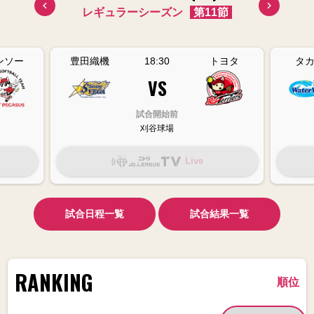
10節
レギュラーシーズン
第11節
レギ
ンソー
豊田織機
18:30
トヨタ
タ
VS
試合開始前
刈谷球場
Live
試合日程一覧
試合結果一覧
RANKING
順位