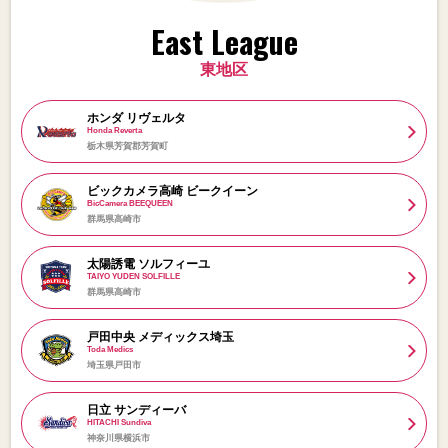
East League
東地区
ホンダ リヴェルタ
Honda Reverta
栃木県芳賀郡芳賀町
ビックカメラ高崎 ビークイーン
BicCamera BEEQUEEN
群馬県高崎市
太陽誘電 ソルフィーユ
TAIYO YUDEN SOLFILLE
群馬県高崎市
戸田中央 メディックス埼玉
Toda Medics
埼玉県戸田市
日立 サンディーバ
HITACHI Sundiva
神奈川県横浜市