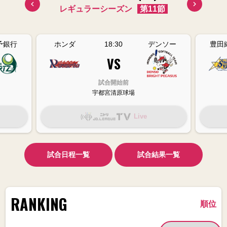
10節
レギュラーシーズン
第11節
レギ
予銀行
ホンダ
18:30
デンソー
豊田
VS
試合開始前
宇都宮清原球場
Live
試合日程一覧
試合結果一覧
RANKING
順位