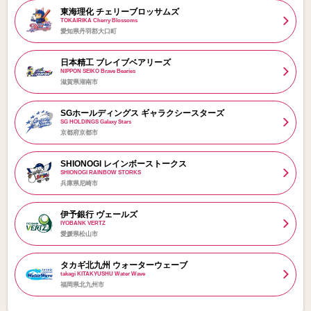
東海理化 チェリーブロッサムズ
TOKAIRIKA Cherry Blossoms
愛知県丹羽郡大口町
日本精工 ブレイブベアリーズ
NIPPON SEIKO Brave Bearies
滋賀県湖南市
SGホールディングス ギャラクシースターズ
SG HOLDINGS Galaxy Stars
京都府京都市
SHIONOGI レインボーストークス
SHIONOGI RAINBOW STORKS
兵庫県尼崎市
伊予銀行 ヴェールズ
IYOBANK VERTZ
愛媛県松山市
タカギ北九州 ウォーターウェーブ
takagi KITAKYUSHU Water Wave
福岡県北九州市