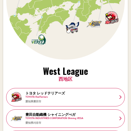
West League
西地区
トヨタ レッドテリアーズ
TOYOTA RedTerriers
愛知県豊田市
豊田自動織機 シャイニングべガ
TOYOTA INDUSTRIES CORPORATION Shining VEGA
愛知県刈谷市