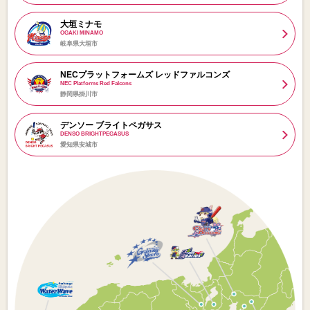
大垣ミナモ
OGAKI MINAMO
岐阜県大垣市
NECプラットフォームズ レッドファルコンズ
NEC Platforms Red Falcons
静岡県掛川市
デンソー ブライトペガサス
DENSO BRIGHTPEGASUS
愛知県安城市