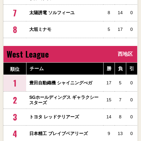
7
太陽誘電 ソルフィーユ
8
14
0
8
大垣ミナモ
5
17
0
West League
西地区
順位
チーム
勝
負
引
1
豊田自動織機 シャイニングべガ
17
5
0
2
SGホールディングス ギャラクシー
15
7
0
スターズ
3
トヨタ レッドテリアーズ
14
8
0
4
日本精工 ブレイブベアリーズ
9
13
0