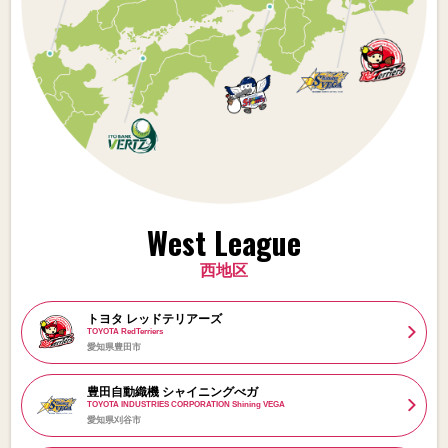
West League
西地区
トヨタ レッドテリアーズ
TOYOTA RedTerriers
愛知県豊田市
豊田自動織機 シャイニングべガ
TOYOTA INDUSTRIES CORPORATION Shining VEGA
愛知県刈谷市