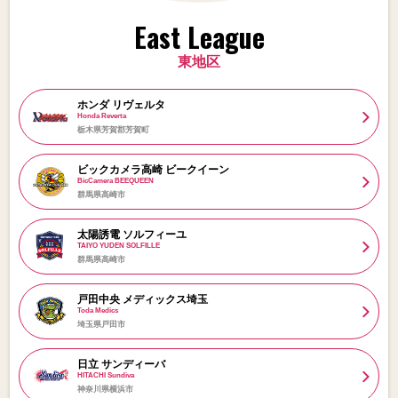
East League
東地区
ホンダ リヴェルタ
Honda Reverta
栃木県芳賀郡芳賀町
ビックカメラ高崎 ビークイーン
BicCamera BEEQUEEN
群馬県高崎市
太陽誘電 ソルフィーユ
TAIYO YUDEN SOLFILLE
群馬県高崎市
戸田中央 メディックス埼玉
Toda Medics
埼玉県戸田市
日立 サンディーバ
HITACHI Sundiva
神奈川県横浜市