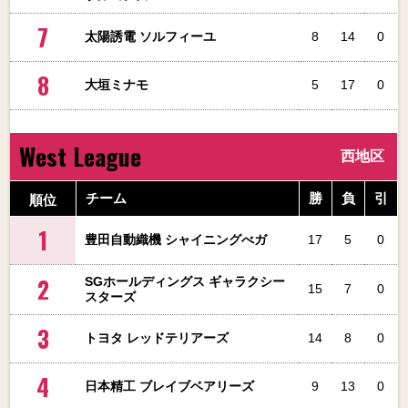
7
太陽誘電 ソルフィーユ
8
14
0
8
大垣ミナモ
5
17
0
West League
西地区
順位
チーム
勝
負
引
1
豊田自動織機 シャイニングべガ
17
5
0
2
SGホールディングス ギャラクシー
15
7
0
スターズ
3
トヨタ レッドテリアーズ
14
8
0
4
日本精工 ブレイブベアリーズ
9
13
0