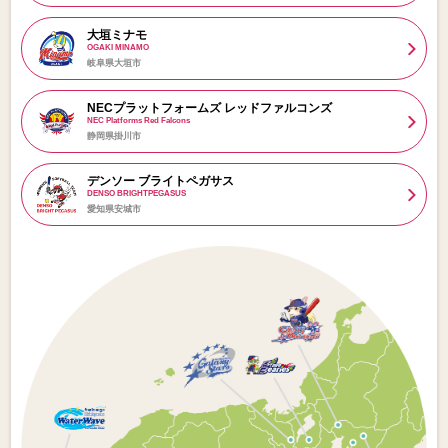
大垣ミナモ
OGAKI MINAMO
岐阜県大垣市
NECプラットフォームズ レッドファルコンズ
NEC Platforms Red Falcons
静岡県掛川市
デンソー ブライトペガサス
DENSO BRIGHTPEGASUS
愛知県安城市