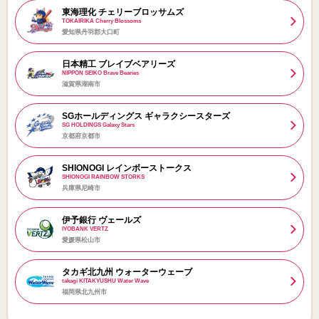
東海理化 チェリーブロッサムズ
TOKAIRIKA Cherry Blossoms
愛知県丹羽郡大口町
日本精工 ブレイブベアリーズ
NIPPON SEIKO Brave Bearies
滋賀県湖南市
SGホールディングス ギャラクシースターズ
SG HOLDINGS Galaxy Stars
京都府京都市
SHIONOGI レインボーストークス
SHIONOGI RAINBOW STORKS
兵庫県尼崎市
伊予銀行 ヴェールズ
IYOBANK VERTZ
愛媛県松山市
タカギ北九州 ウォーターウェーブ
takagi KITAKYUSHU Water Wave
福岡県北九州市