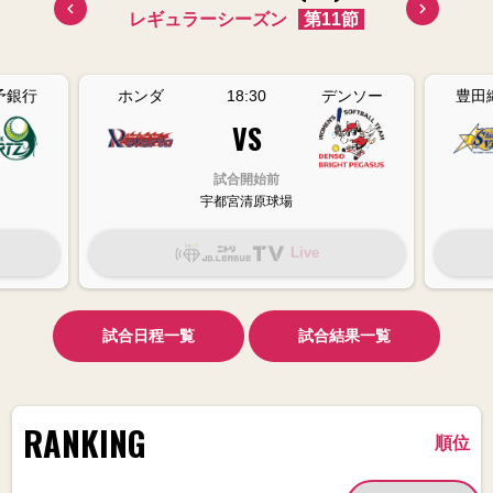
10節
レギュラーシーズン
第11節
レギ
予銀行
ホンダ
18:30
デンソー
豊田
VS
試合開始前
宇都宮清原球場
Live
試合日程一覧
試合結果一覧
RANKING
順位