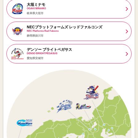
大垣ミナモ
OGAKI MINAMO
岐阜県大垣市
NECプラットフォームズ レッドファルコンズ
NEC Platforms Red Falcons
静岡県掛川市
デンソー ブライトペガサス
DENSO BRIGHTPEGASUS
愛知県安城市