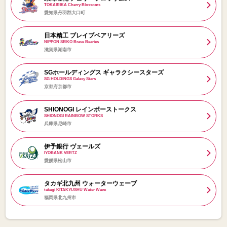
TOKAIRIKA Cherry Blossoms
愛知県丹羽郡大口町
日本精工 ブレイブベアリーズ
NIPPON SEIKO Brave Bearies
滋賀県湖南市
SGホールディングス ギャラクシースターズ
SG HOLDINGS Galaxy Stars
京都府京都市
SHIONOGI レインボーストークス
SHIONOGI RAINBOW STORKS
兵庫県尼崎市
伊予銀行 ヴェールズ
IYOBANK VERTZ
愛媛県松山市
タカギ北九州 ウォーターウェーブ
takagi KITAKYUSHU Water Wave
福岡県北九州市