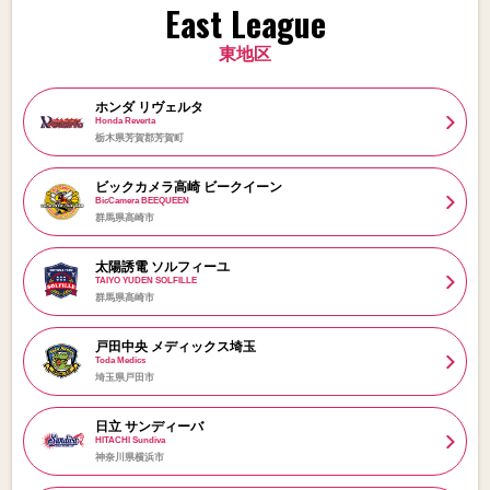
East League
東地区
ホンダ リヴェルタ
Honda Reverta
栃木県芳賀郡芳賀町
ビックカメラ高崎 ビークイーン
BicCamera BEEQUEEN
群馬県高崎市
太陽誘電 ソルフィーユ
TAIYO YUDEN SOLFILLE
群馬県高崎市
戸田中央 メディックス埼玉
Toda Medics
埼玉県戸田市
日立 サンディーバ
HITACHI Sundiva
神奈川県横浜市