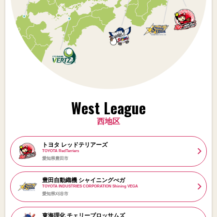
West League
西地区
トヨタ レッドテリアーズ
TOYOTA RedTerriers
愛知県豊田市
豊田自動織機 シャイニングべガ
TOYOTA INDUSTRIES CORPORATION Shining VEGA
愛知県刈谷市
東海理化 チェリーブロッサムズ