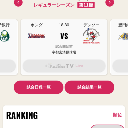
10節
レギュラーシーズン
第11節
レギ
予銀行
ホンダ
18:30
デンソー
豊田
VS
試合開始前
宇都宮清原球場
Live
試合日程一覧
試合結果一覧
RANKING
順位