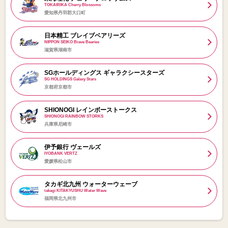
TOKAIRIKA Cherry Blossoms
愛知県丹羽郡大口町
日本精工 ブレイブベアリーズ
NIPPON SEIKO Brave Bearies
滋賀県湖南市
SGホールディングス ギャラクシースターズ
SG HOLDINGS Galaxy Stars
京都府京都市
SHIONOGI レインボーストークス
SHIONOGI RAINBOW STORKS
兵庫県尼崎市
伊予銀行 ヴェールズ
IYOBANK VERTZ
愛媛県松山市
タカギ北九州 ウォーターウェーブ
takagi KITAKYUSHU Water Wave
福岡県北九州市