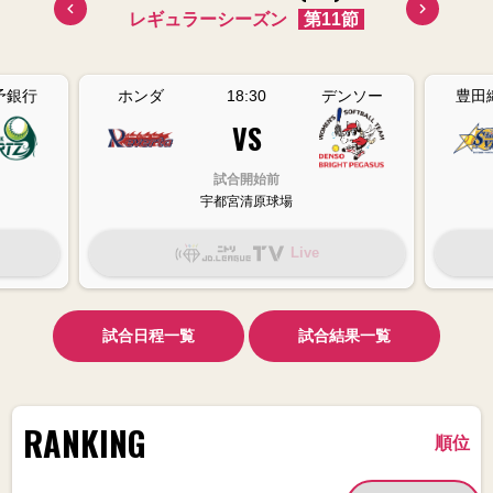
10節
レギュラーシーズン
第11節
レギ
予銀行
ホンダ
18:30
デンソー
豊田
VS
試合開始前
宇都宮清原球場
Live
試合日程一覧
試合結果一覧
RANKING
順位