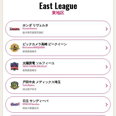
East League
東地区
ホンダ リヴェルタ
Honda Reverta
栃木県芳賀郡芳賀町
ビックカメラ高崎 ビークイーン
BicCamera BEEQUEEN
群馬県高崎市
太陽誘電 ソルフィーユ
TAIYO YUDEN SOLFILLE
群馬県高崎市
戸田中央 メディックス埼玉
Toda Medics
埼玉県戸田市
日立 サンディーバ
HITACHI Sundiva
神奈川県横浜市