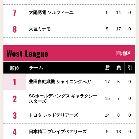
7
太陽誘電 ソルフィーユ
8
14
0
8
大垣ミナモ
5
17
0
West League
西地区
順位
チーム
勝
負
引
1
豊田自動織機 シャイニングべガ
17
5
0
2
SGホールディングス ギャラクシー
15
7
0
スターズ
3
トヨタ レッドテリアーズ
14
8
0
4
日本精工 ブレイブベアリーズ
9
13
0