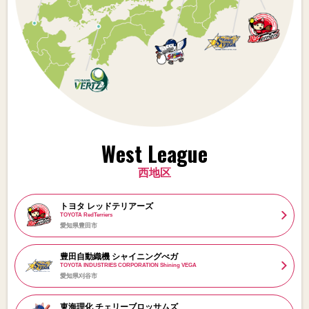
West League
西地区
トヨタ レッドテリアーズ
TOYOTA RedTerriers
愛知県豊田市
豊田自動織機 シャイニングべガ
TOYOTA INDUSTRIES CORPORATION Shining VEGA
愛知県刈谷市
東海理化 チェリーブロッサムズ