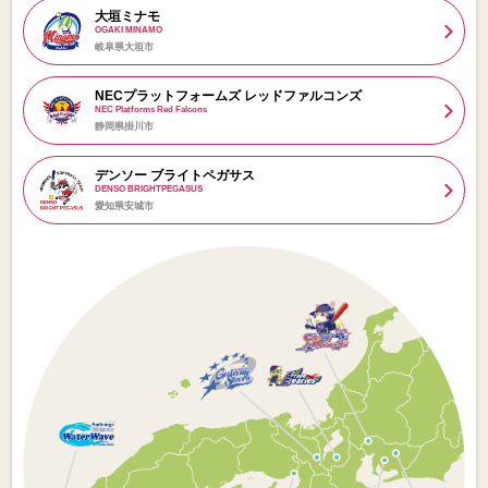
大垣ミナモ
OGAKI MINAMO
岐阜県大垣市
NECプラットフォームズ レッドファルコンズ
NEC Platforms Red Falcons
静岡県掛川市
デンソー ブライトペガサス
DENSO BRIGHTPEGASUS
愛知県安城市